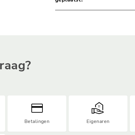
Bij de kampeerplaatsen en huurcha
vraag?
Betalingen
Eigenaren