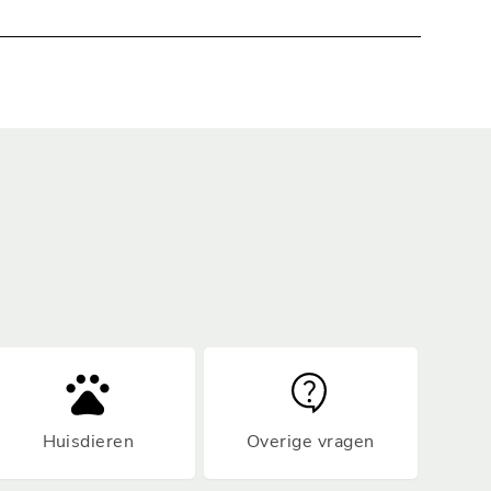
lets mag 1 auto worden bijgeplaatst.
Huisdieren
Overige vragen