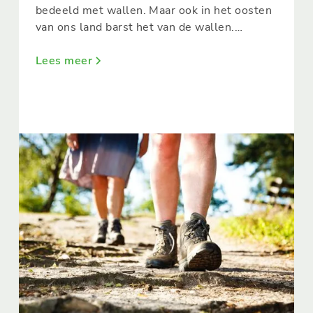
bedeeld met wallen. Maar ook in het oosten
van ons land barst het van de wallen.
Stuwwallen wel te verstaan. Bregje van
Wandelvrouw.nl liep samen met Truus
Lees meer
wijnen deze mooiste wandeling van
Nederland.