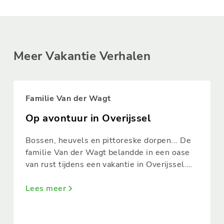
Meer Vakantie Verhalen
Familie Van der Wagt
Op avontuur in Overijssel
Bossen, heuvels en pittoreske dorpen... De
familie Van der Wagt belandde in een oase
van rust tijdens een vakantie in Overijssel.
,,Door puur toeval kwamen we uit bij
camping Landgoed Kattenbergse Hoeve in
Lees meer
Markelo. Een mooie natuurcamping,
waarvoor we normaal gesproken nooit