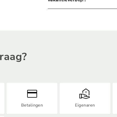
Ja, je mag op wisseldagen door ee
afgezet bij je vakantieverblijf. Dit 
auto bereikbaar is. Ben je minderv
wisseldagen worden afgezet of opge
kan bij de slagboom je naam en vak
openen dan de slagboom.
vraag?
Betalingen
Eigenaren