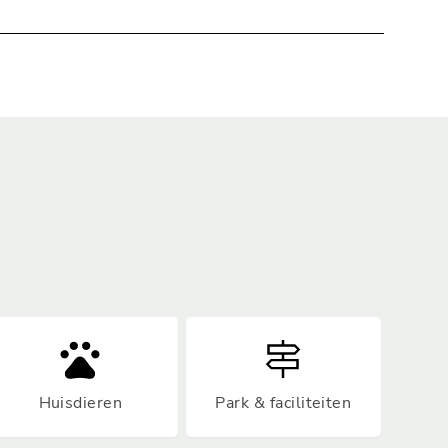
n taxi of ander vervoer worden opgehaald of
kan natuurlijk alleen als het vakantieverblijf met de
alide of slecht ter been, dan mag je ook buiten
haald bij je vakantieverblijf. De (taxi)chauffeur
antieverblijf doorgeven aan de receptie. Zij
Huisdieren
Park & faciliteiten