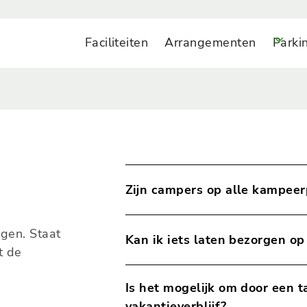
Faciliteiten
Arrangementen
Parki
Zijn campers op alle kampee
We beschikken niet over speciale
gen. Staat
Kan ik iets laten bezorgen op 
campers van harte welkom, tenzij
t de
kunt hiervoor contact opnemen met
Ja hoor, je kunt pakketjes en maalt
Is het mogelijk om door een t
dan af bij de slagboom. Pakketjes 
afhalen) bij de receptie. Laat dit w
vakantieverblijf?