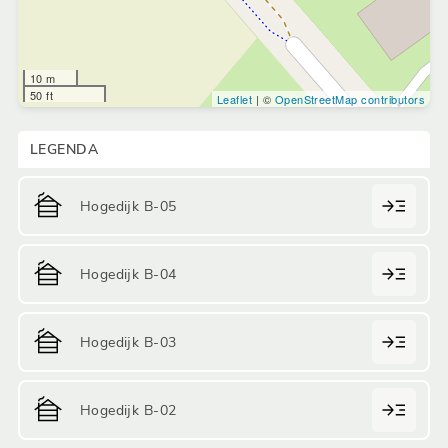
10 m
50 ft
Leaflet
| ©
OpenStreetMap contributors
LEGENDA
Hogedijk B-05
Hogedijk B-04
Hogedijk B-03
Hogedijk B-02