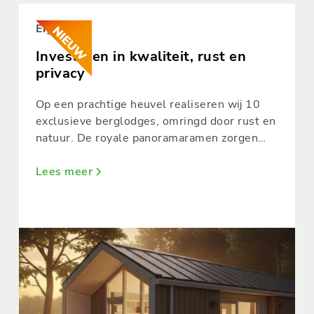
Eigenaren
Investeren in kwaliteit, rust en
privacy
Op een prachtige heuvel realiseren wij 10
exclusieve berglodges, omringd door rust en
natuur. De royale panoramaramen zorgen
voor een zee aan licht en laten de living
naadloos overlopen in het ruime terras.
Lees meer
Binnen en buiten vloeien hier moeiteloos
samen.