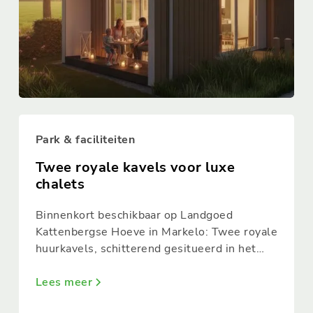
Park & faciliteiten
Twee royale kavels voor luxe
chalets
Binnenkort beschikbaar op Landgoed
Kattenbergse Hoeve in Markelo: Twee royale
huurkavels, schitterend gesitueerd in het
groen, worden binnenkort ontwikkeld voor
de plaatsing van ARCABO chalets.
Lees meer