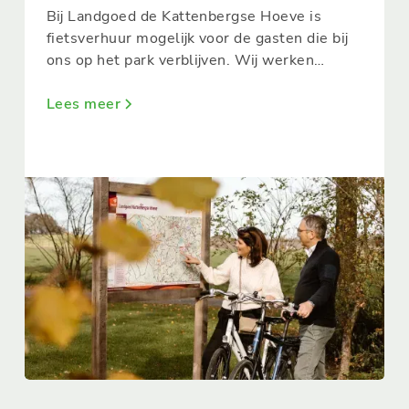
Bij Landgoed de Kattenbergse Hoeve is
fietsverhuur mogelijk voor de gasten die bij
ons op het park verblijven. Wij werken
samen met Jan Stam Fietsverhuur. Hierdoor
kunnen we voor elke doelgroep een
Lees meer
passende fiets aanbieden. Maak een afspraak
op de receptie om de diverse opties te
bespreken.