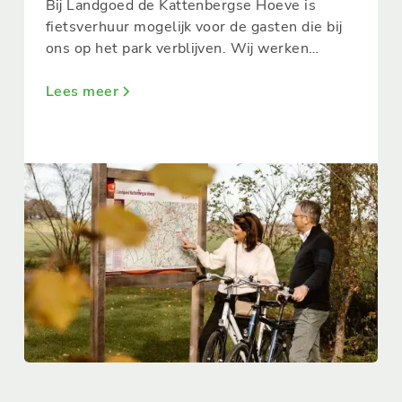
Bij Landgoed de Kattenbergse Hoeve is
fietsverhuur mogelijk voor de gasten die bij
ons op het park verblijven. Wij werken
samen met Jan Stam Fietsverhuur. Hierdoor
kunnen we voor elke doelgroep een
Lees meer
passende fiets aanbieden. Maak een afspraak
op de receptie om de diverse opties te
bespreken.