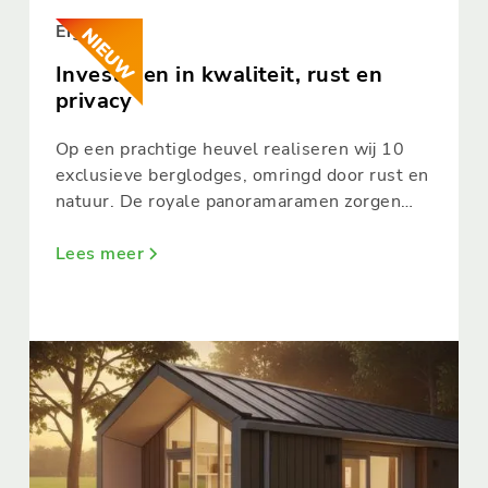
Eigenaren
Investeren in kwaliteit, rust en
privacy
Op een prachtige heuvel realiseren wij 10
exclusieve berglodges, omringd door rust en
natuur. De royale panoramaramen zorgen
voor een zee aan licht en laten de living
naadloos overlopen in het ruime terras.
Lees meer
Binnen en buiten vloeien hier moeiteloos
samen.