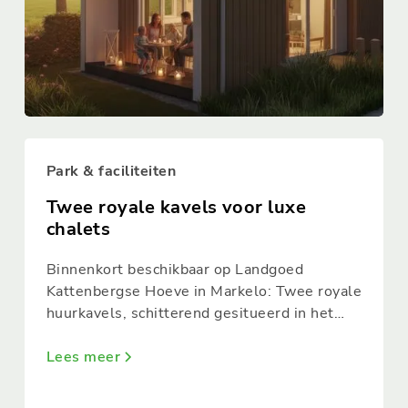
Park & faciliteiten
Twee royale kavels voor luxe
chalets
Binnenkort beschikbaar op Landgoed
Kattenbergse Hoeve in Markelo: Twee royale
huurkavels, schitterend gesitueerd in het
groen, worden binnenkort ontwikkeld voor
de plaatsing van ARCABO chalets.
Lees meer